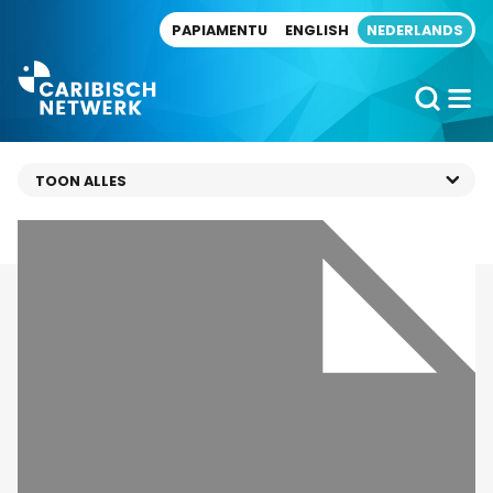
Direct naar artikel
PAPIAMENTU
ENGLISH
NEDERLANDS