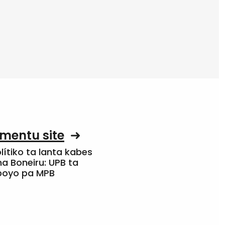
mentu site
olítiko ta lanta kabes
a Boneiru: UPB ta
apoyo pa MPB