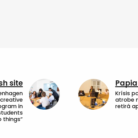
sh site
Papia
penhagen
Krísis p
 creative
atrobe n
ogram in
retirá 
students
 things”