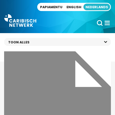
Direct naar artikel
PAPIAMENTU
ENGLISH
NEDERLANDS