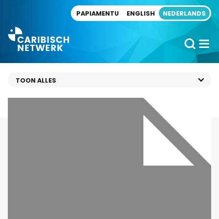
Direct naar artikel
PAPIAMENTU
ENGLISH
NEDERLANDS