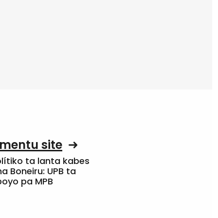
mentu site
olítiko ta lanta kabes
a Boneiru: UPB ta
apoyo pa MPB