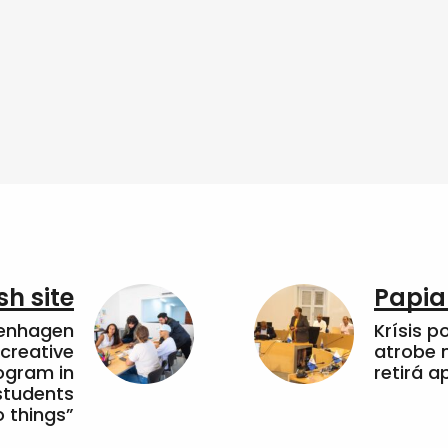
sh site
Papia
penhagen
Krísis p
 creative
atrobe n
ogram in
retirá 
students
 things”