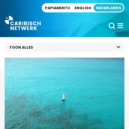
Direct naar artikel
PAPIAMENTU
ENGLISH
NEDERLANDS