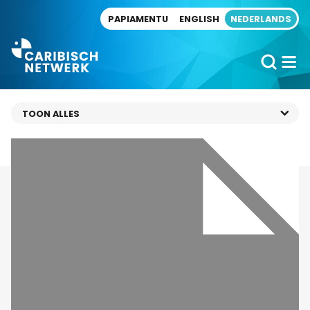
Direct naar artikel
PAPIAMENTU
ENGLISH
NEDERLANDS