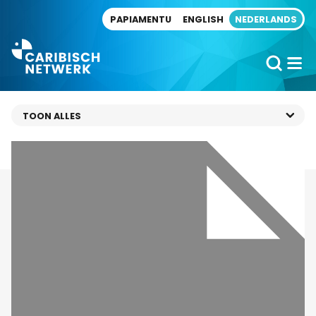
Direct naar artikel
PAPIAMENTU
ENGLISH
NEDERLANDS