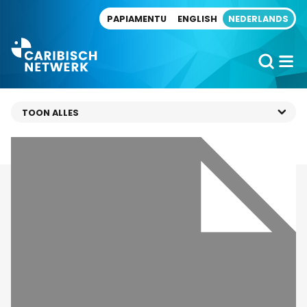
Direct naar artikel
PAPIAMENTU
ENGLISH
NEDERLANDS