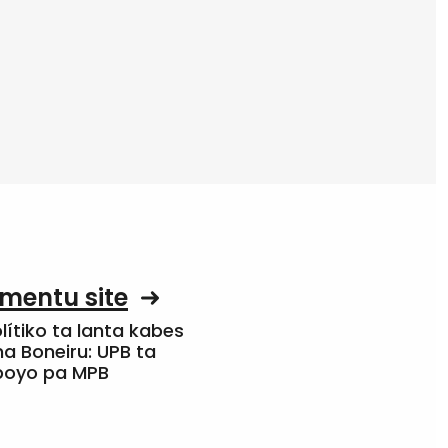
mentu site
olítiko ta lanta kabes
a Boneiru: UPB ta
apoyo pa MPB