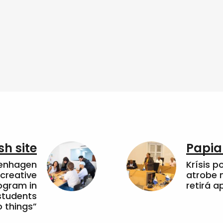
sh site
Papia
penhagen
Krísis p
 creative
atrobe n
ogram in
retirá 
students
 things”