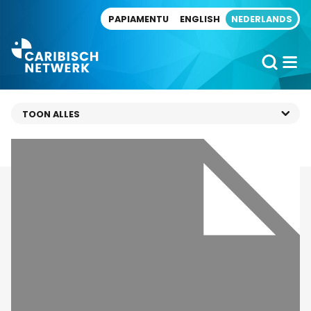
Direct naar artikel
PAPIAMENTU
ENGLISH
NEDERLANDS