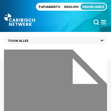
Direct naar artikel
PAPIAMENTU
ENGLISH
NEDERLANDS