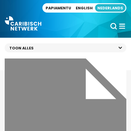
Direct naar artikel
PAPIAMENTU
ENGLISH
NEDERLANDS