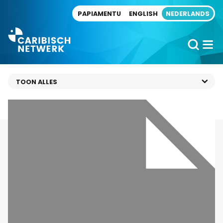
Direct naar artikel
PAPIAMENTU
ENGLISH
NEDERLANDS