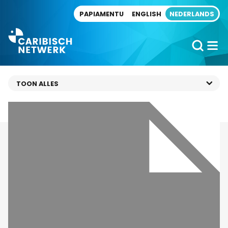
Direct naar artikel
PAPIAMENTU
ENGLISH
NEDERLANDS