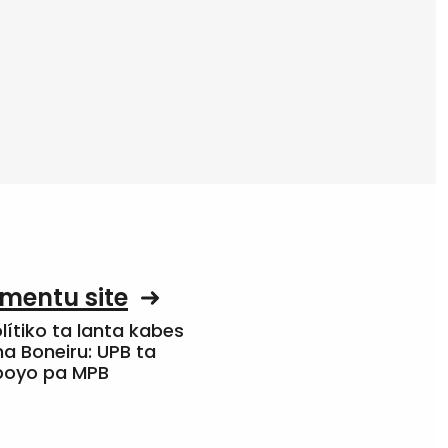
mentu site
olítiko ta lanta kabes
a Boneiru: UPB ta
apoyo pa MPB