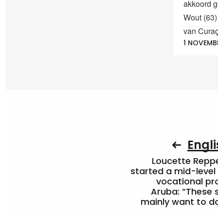
akkoord g
Wout (63)
van Curaça
1 NOVEMB
Engli
Loucette Rep
started a mid-level
vocational pr
Aruba: “These 
mainly want to do