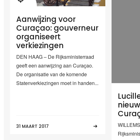
Aanwijzing voor
Curaçao: gouverneur
organiseert
verkiezingen
DEN HAAG – De Rijksministerraad
geeft een aanwijzing aan Curaçao.
De organisatie van de komende
Statenverkiezingen moet in handen...
Lucil
nieuw
Cura
WILLEMS
31 MAART 2017
Rijksmini