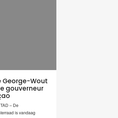
le George-Wout
e gouverneur
çao
TAD – De
sterraad is vandaag