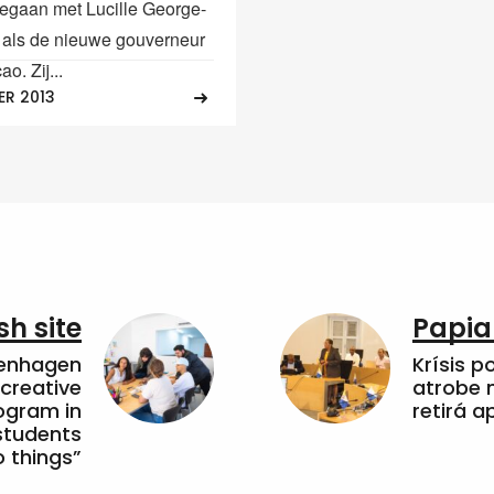
egaan met Lucille George-
 als de nieuwe gouverneur
o. Zij...
ER 2013
sh site
Papia
penhagen
Krísis p
 creative
atrobe n
ogram in
retirá 
students
 things”