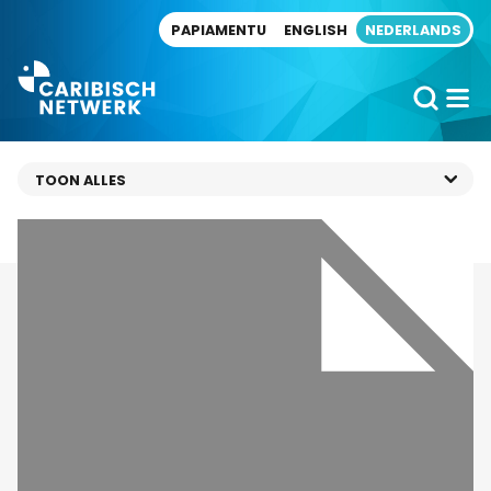
Direct naar artikel
PAPIAMENTU
ENGLISH
NEDERLANDS