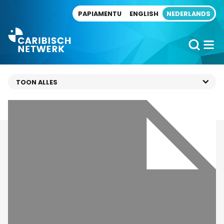
Direct naar artikel
PAPIAMENTU
ENGLISH
NEDERLANDS