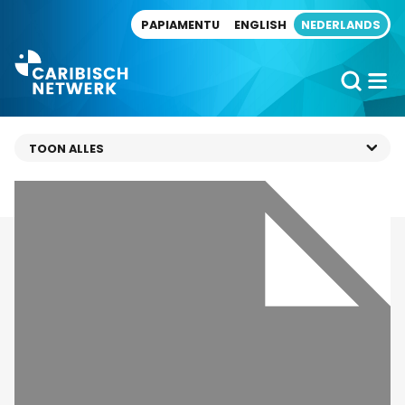
Direct naar artikel
PAPIAMENTU
ENGLISH
NEDERLANDS