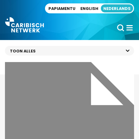
Direct naar artikel
PAPIAMENTU
ENGLISH
NEDERLANDS