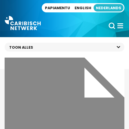
Direct naar artikel
PAPIAMENTU
ENGLISH
NEDERLANDS