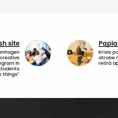
sh site
Papia
penhagen
Krísis p
 creative
atrobe n
ogram in
retirá 
students
 things”