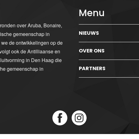
Menu
gronden over Aruba, Bonaire,
NIEUWS
ibische gemeenschap in
n we de ontwikkelingen op de
OVER ONS
volgt ook de Antilliaanse en
luitvorming in Den Haag die
PARTNERS
sche gemeenschap in