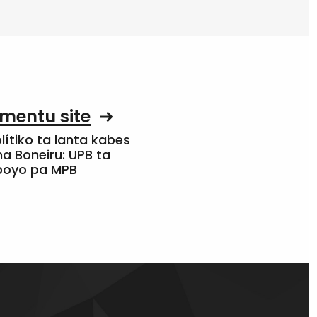
mentu site
olítiko ta lanta kabes
a Boneiru: UPB ta
apoyo pa MPB