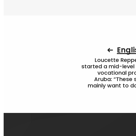
Engli
Loucette Rep
started a mid-level
vocational pr
Aruba: “These 
mainly want to do