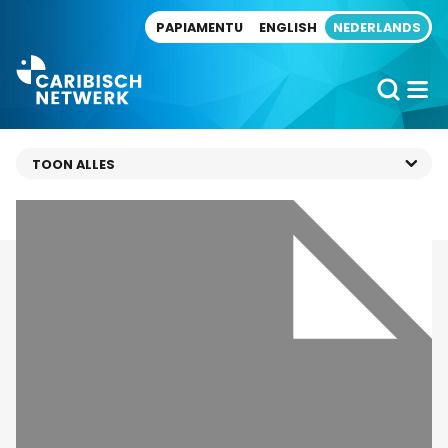
Direct naar artikel
PAPIAMENTU
ENGLISH
NEDERLANDS