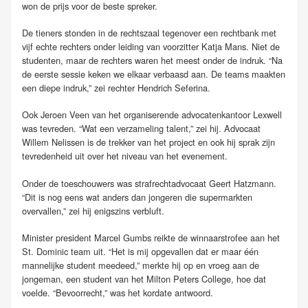
won de prijs voor de beste spreker.
De tieners stonden in de rechtszaal tegenover een rechtbank met
vijf echte rechters onder leiding van voorzitter Katja Mans. Niet de
studenten, maar de rechters waren het meest onder de indruk. “Na
de eerste sessie keken we elkaar verbaasd aan. De teams maakten
een diepe indruk,” zei rechter Hendrich Seferina.
Ook Jeroen Veen van het organiserende advocatenkantoor Lexwell
was tevreden. “Wat een verzameling talent,” zei hij. Advocaat
Willem Nelissen is de trekker van het project en ook hij sprak zijn
tevredenheid uit over het niveau van het evenement.
Onder de toeschouwers was strafrechtadvocaat Geert Hatzmann.
“Dit is nog eens wat anders dan jongeren die supermarkten
overvallen,” zei hij enigszins verbluft.
Minister president Marcel Gumbs reikte de winnaarstrofee aan het
St. Dominic team uit. “Het is mij opgevallen dat er maar één
mannelijke student meedeed,” merkte hij op en vroeg aan de
jongeman, een student van het Milton Peters College, hoe dat
voelde. “Bevoorrecht,” was het kordate antwoord.