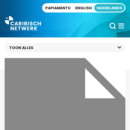
Direct naar artikel
PAPIAMENTU
ENGLISH
NEDERLANDS