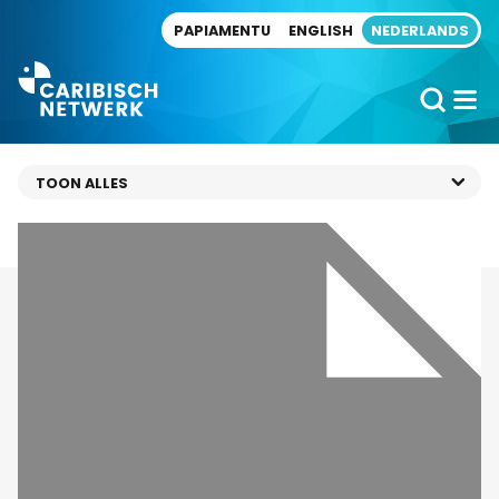
Direct naar artikel
PAPIAMENTU
ENGLISH
NEDERLANDS