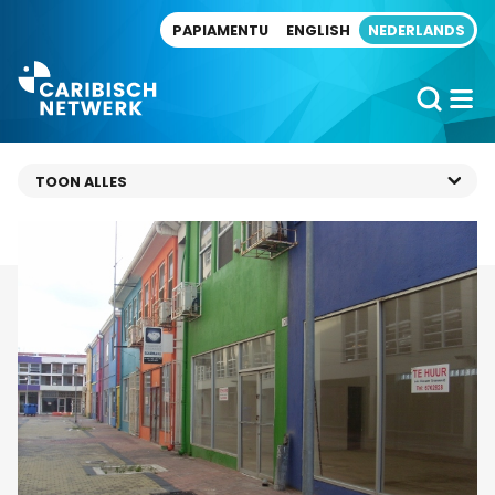
Direct naar artikel
PAPIAMENTU
ENGLISH
NEDERLANDS