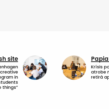
sh site
Papia
penhagen
Krísis p
 creative
atrobe n
ogram in
retirá 
students
 things”