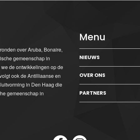
Menu
gronden over Aruba, Bonaire,
NIEUWS
ibische gemeenschap in
n we de ontwikkelingen op de
OVER ONS
volgt ook de Antilliaanse en
luitvorming in Den Haag die
PARTNERS
sche gemeenschap in