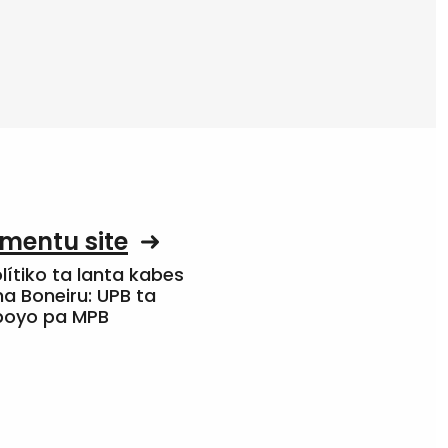
mentu site
olítiko ta lanta kabes
a Boneiru: UPB ta
apoyo pa MPB