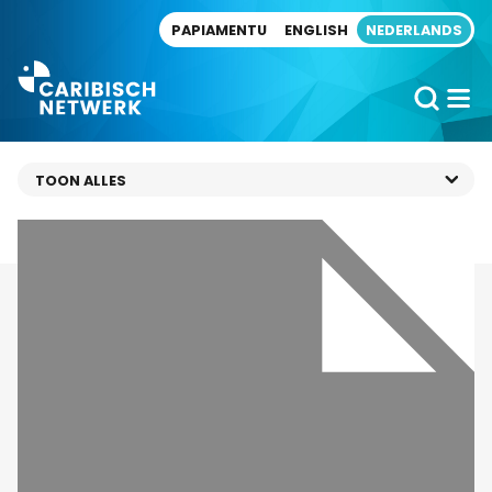
Direct naar artikel
PAPIAMENTU
ENGLISH
NEDERLANDS