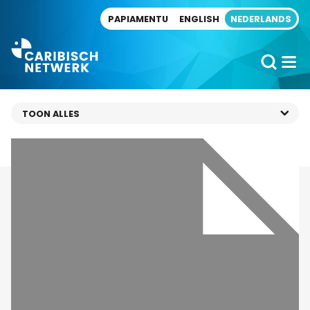
Direct naar artikel
PAPIAMENTU
ENGLISH
NEDERLANDS