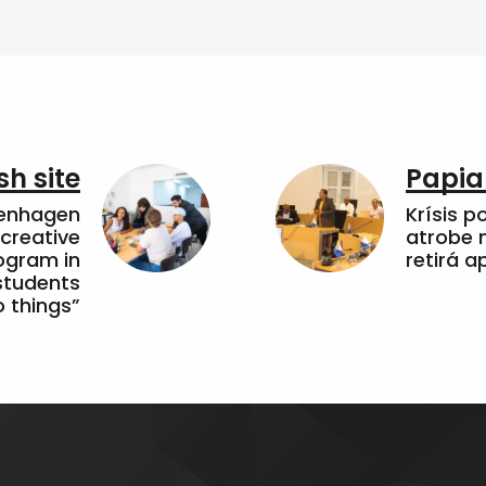
sh site
Papia
penhagen
Krísis p
 creative
atrobe n
ogram in
retirá 
students
 things”