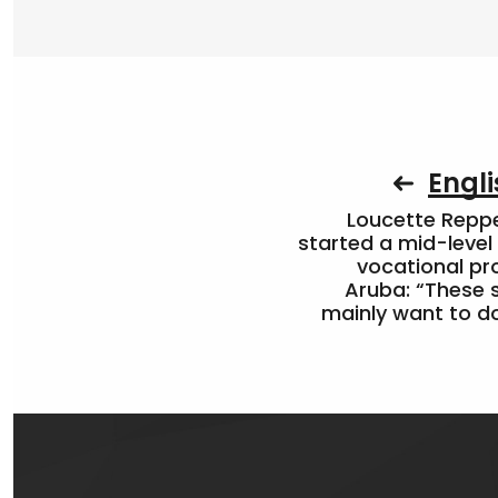
Engli
Loucette Rep
started a mid-level
vocational pr
Aruba: “These 
mainly want to do