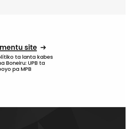
mentu site
olítiko ta lanta kabes
a Boneiru: UPB ta
apoyo pa MPB