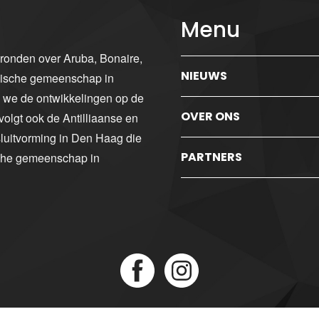
Menu
gronden over Aruba, Bonaire,
NIEUWS
ibische gemeenschap in
n we de ontwikkelingen op de
OVER ONS
volgt ook de Antilliaanse en
luitvorming in Den Haag die
PARTNERS
sche gemeenschap in