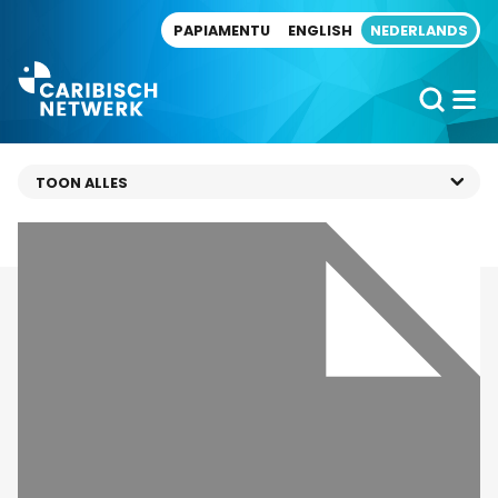
Direct naar artikel
PAPIAMENTU
ENGLISH
NEDERLANDS