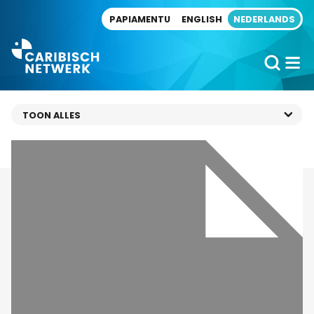
Direct naar artikel
PAPIAMENTU
ENGLISH
NEDERLANDS