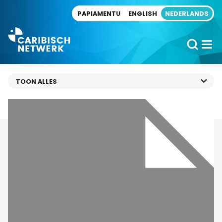
Direct naar artikel
PAPIAMENTU
ENGLISH
NEDERLANDS