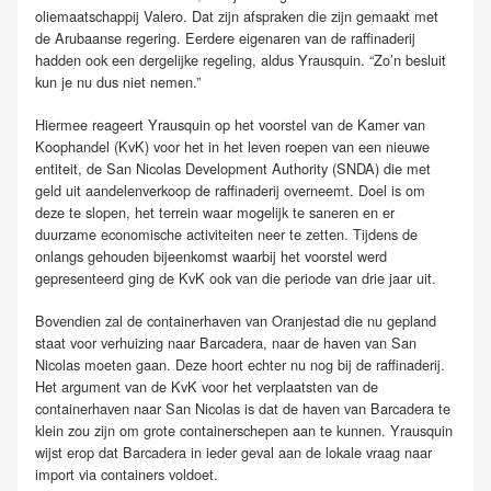
oliemaatschappij Valero. Dat zijn afspraken die zijn gemaakt met
de Arubaanse regering. Eerdere eigenaren van de raffinaderij
hadden ook een dergelijke regeling, aldus Yrausquin. “Zo’n besluit
kun je nu dus niet nemen.”
Hiermee reageert Yrausquin op het voorstel van de Kamer van
Koophandel (KvK) voor het in het leven roepen van een nieuwe
entiteit, de San Nicolas Development Authority (SNDA) die met
geld uit aandelenverkoop de raffinaderij overneemt. Doel is om
deze te slopen, het terrein waar mogelijk te saneren en er
duurzame economische activiteiten neer te zetten. Tijdens de
onlangs gehouden bijeenkomst waarbij het voorstel werd
gepresenteerd ging de KvK ook van die periode van drie jaar uit.
Bovendien zal de containerhaven van Oranjestad die nu gepland
staat voor verhuizing naar Barcadera, naar de haven van San
Nicolas moeten gaan. Deze hoort echter nu nog bij de raffinaderij.
Het argument van de KvK voor het verplaatsten van de
containerhaven naar San Nicolas is dat de haven van Barcadera te
klein zou zijn om grote containerschepen aan te kunnen. Yrausquin
wijst erop dat Barcadera in ieder geval aan de lokale vraag naar
import via containers voldoet.