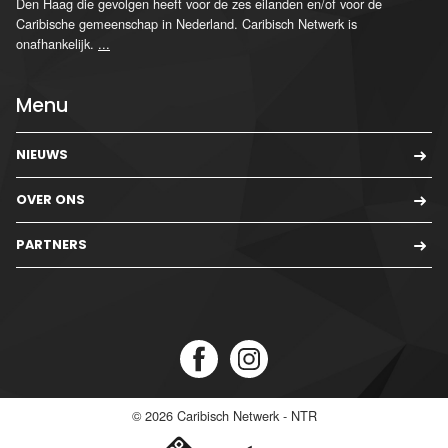
Den Haag die gevolgen heeft voor de zes eilanden en/of voor de
Caribische gemeenschap in Nederland. Caribisch Netwerk is
onafhankelijk.
...
Menu
NIEUWS
OVER ONS
PARTNERS
© 2026
Caribisch Netwerk - NTR