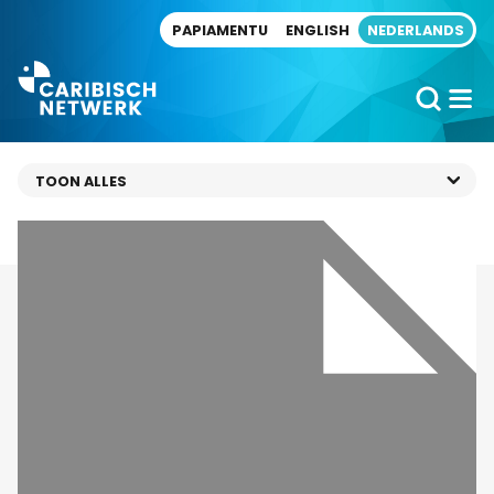
Direct naar artikel
PAPIAMENTU
ENGLISH
NEDERLANDS