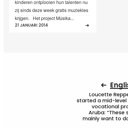
kinderen ontplooien hun talenten nu
zij sinds deze week gratis muziekles
krijgen. Het project Músika...
21 JANUARI 2014
Engli
Loucette Rep
started a mid-level
vocational pr
Aruba: “These 
mainly want to do