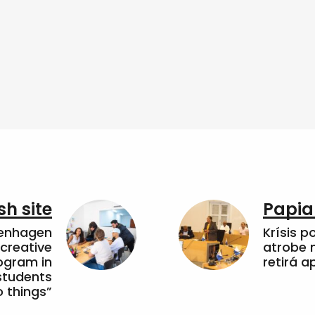
sh site
Papia
penhagen
Krísis p
 creative
atrobe n
ogram in
retirá 
students
 things”