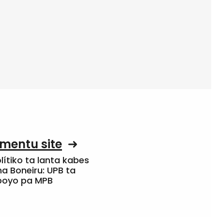
mentu site
olítiko ta lanta kabes
a Boneiru: UPB ta
apoyo pa MPB