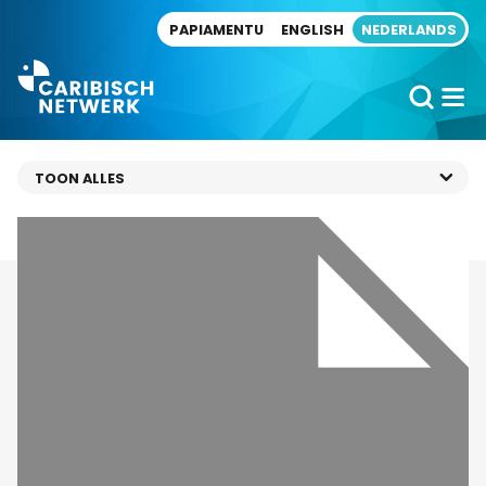
Direct naar artikel
PAPIAMENTU
ENGLISH
NEDERLANDS