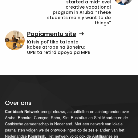
started a mid-level
creative vocational
program in Aruba: “These
students mainly want to do
things”
Papiamentu site
Krísis polítiko ta lanta
kabes atrobe na Boneiru:
UPB ta retirá apoyo pa MPB
Over ons
brengt nieuws, actualiteiten en achtergronden over
Caribisch Netwerk
Aruba, Bonaire, Curaçao, Saba, Sint Eustatius en Sint Maarten en de
Caribische gemeenschap in Nederland. Met een netwerk van lokale
journalisten volgen we de ontwikkelingen op de zes eilanden van het
Nederlandse Koninkrijk. Het netwerk volgt ook de Antilliaanse en