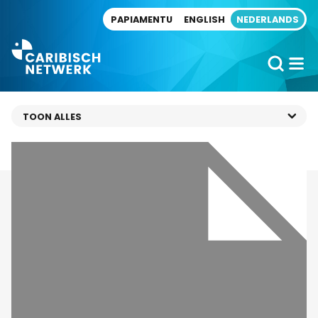
Direct naar artikel
PAPIAMENTU
ENGLISH
NEDERLANDS