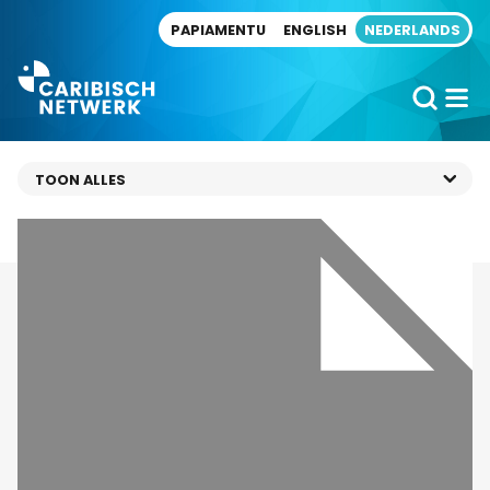
Direct naar artikel
PAPIAMENTU
ENGLISH
NEDERLANDS