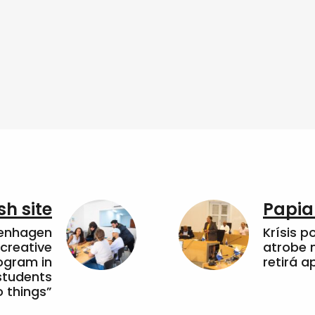
sh site
Papia
penhagen
Krísis p
 creative
atrobe n
ogram in
retirá 
students
 things”