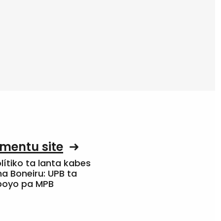
mentu site
olítiko ta lanta kabes
a Boneiru: UPB ta
apoyo pa MPB