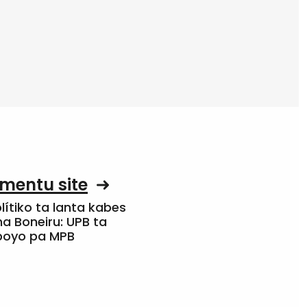
mentu site
olítiko ta lanta kabes
a Boneiru: UPB ta
apoyo pa MPB