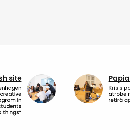
sh site
Papia
penhagen
Krísis p
 creative
atrobe n
ogram in
retirá 
students
 things”