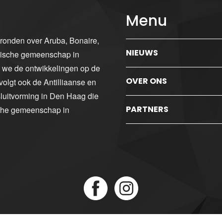
Menu
gronden over Aruba, Bonaire,
NIEUWS
ibische gemeenschap in
n we de ontwikkelingen op de
OVER ONS
volgt ook de Antilliaanse en
luitvorming in Den Haag die
PARTNERS
sche gemeenschap in