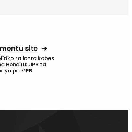
mentu site
olítiko ta lanta kabes
a Boneiru: UPB ta
apoyo pa MPB