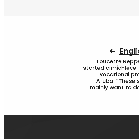
Engli
Loucette Rep
started a mid-level
vocational pr
Aruba: “These 
mainly want to do