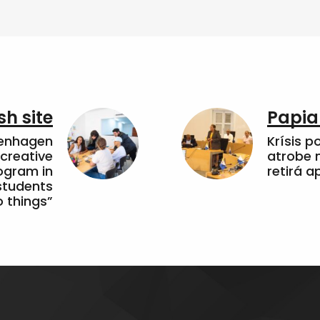
sh site
Papia
penhagen
Krísis p
 creative
atrobe n
ogram in
retirá 
students
 things”