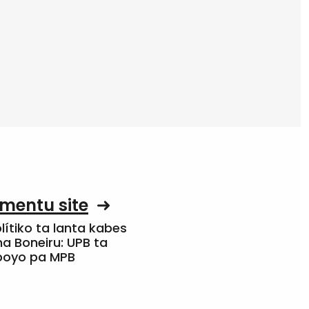
mentu site
olítiko ta lanta kabes
a Boneiru: UPB ta
apoyo pa MPB