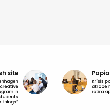
sh site
Papia
penhagen
Krísis p
 creative
atrobe n
ogram in
retirá 
students
 things”