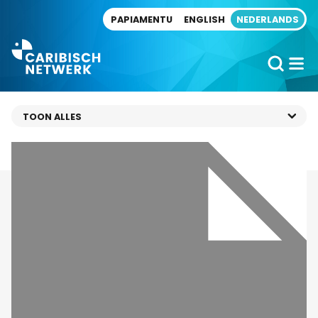
Direct naar artikel
PAPIAMENTU
ENGLISH
NEDERLANDS