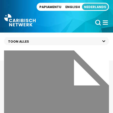
Direct naar artikel
PAPIAMENTU
ENGLISH
NEDERLANDS