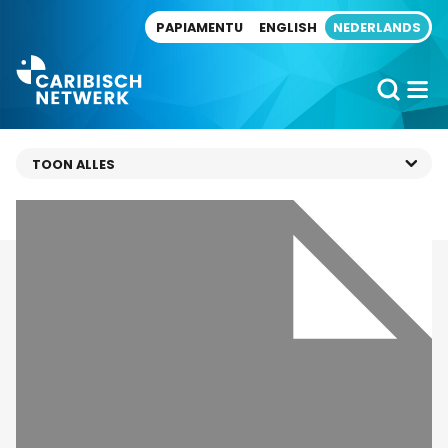
Direct naar artikel
PAPIAMENTU
ENGLISH
NEDERLANDS