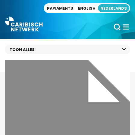
Direct naar artikel
PAPIAMENTU
ENGLISH
NEDERLANDS