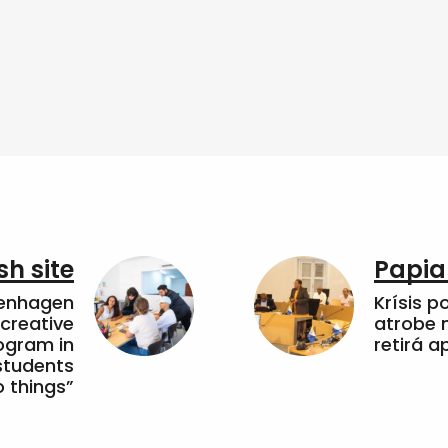
sh site
Papia
penhagen
Krísis p
 creative
atrobe n
ogram in
retirá 
students
 things”