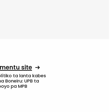
mentu site
olítiko ta lanta kabes
a Boneiru: UPB ta
apoyo pa MPB