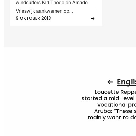
windsurfers Kiri Thode en Amado
Vrieswijk aankwamen op...
9 OKTOBER 2013
Engli
Loucette Rep
started a mid-level
vocational pr
Aruba: “These 
mainly want to do