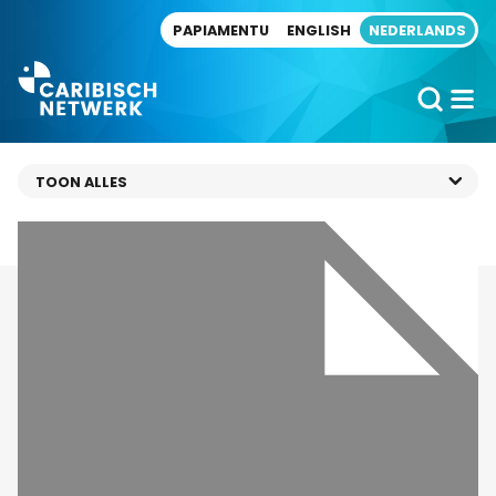
Direct naar artikel
PAPIAMENTU
ENGLISH
NEDERLANDS